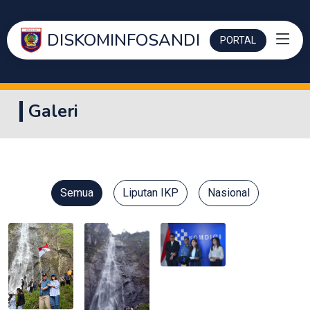
DISKOMINFOSANDI
PORTAL
Galeri
Semua
Liputan IKP
Nasional